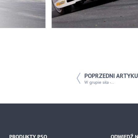
POPRZEDNI ARTYKU
W grupie siła -...
PRODUKTY PSO
ODWIEDŹ N