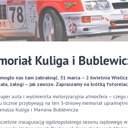
moriał Kuliga i Bublewi
mogło nas tam zabraknąć. 31 marca – 2 kwietnia Wieliczk
ła, załogi – jak zawsze. Zapraszamy na krótką fotorelac
super auta i wyśmienita motoryzacyjna atmosfera – czego 
oku licznie przybywają na ten 3-dniowy memoriał upiamięt
anusza Kuliga i Mariana Bublewicza.
cześnie inauguracją ogólnopolskiego sezonu rajdowego w 