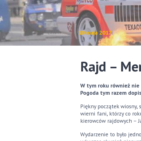
10 maja 2017
Rajd – Me
W tym roku również nie 
Pogoda tym razem dopisa
Piękny początek wiosny, 
wierni fani, którzy co r
kierowców rajdowych – J
Wydarzenie to było jedno