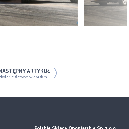
NASTĘPNY ARTYKUŁ
zkolenie flotowe w górskim...
Polskie Składy Oponiarskie Sp. z o.o.