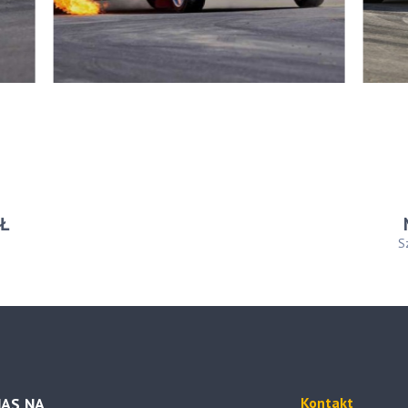
Ł
S
AS NA
Kontakt