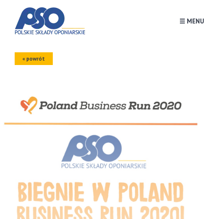
☰ MENU
« powrót